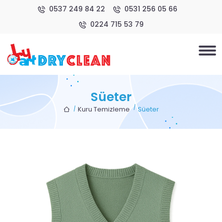
0537 249 84 22
0531 256 05 66
0224 715 53 79
Süeter
Kuru Temizleme
Süeter