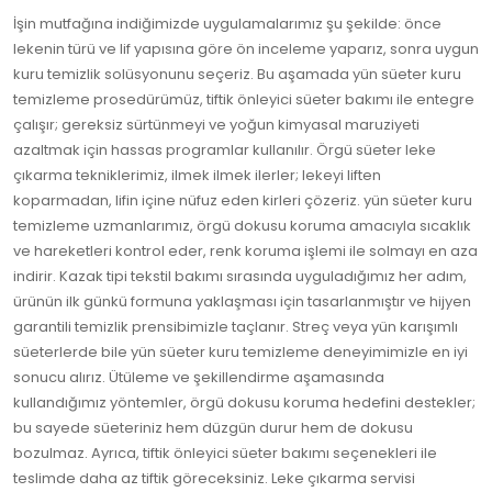
İşin mutfağına indiğimizde uygulamalarımız şu şekilde: önce
lekenin türü ve lif yapısına göre ön inceleme yaparız, sonra uygun
kuru temizlik solüsyonunu seçeriz. Bu aşamada yün süeter kuru
temizleme prosedürümüz, tiftik önleyici süeter bakımı ile entegre
çalışır; gereksiz sürtünmeyi ve yoğun kimyasal maruziyeti
azaltmak için hassas programlar kullanılır. Örgü süeter leke
çıkarma tekniklerimiz, ilmek ilmek ilerler; lekeyi liften
koparmadan, lifin içine nüfuz eden kirleri çözeriz. yün süeter kuru
temizleme uzmanlarımız, örgü dokusu koruma amacıyla sıcaklık
ve hareketleri kontrol eder, renk koruma işlemi ile solmayı en aza
indirir. Kazak tipi tekstil bakımı sırasında uyguladığımız her adım,
ürünün ilk günkü formuna yaklaşması için tasarlanmıştır ve hijyen
garantili temizlik prensibimizle taçlanır. Streç veya yün karışımlı
süeterlerde bile yün süeter kuru temizleme deneyimimizle en iyi
sonucu alırız. Ütüleme ve şekillendirme aşamasında
kullandığımız yöntemler, örgü dokusu koruma hedefini destekler;
bu sayede süeteriniz hem düzgün durur hem de dokusu
bozulmaz. Ayrıca, tiftik önleyici süeter bakımı seçenekleri ile
teslimde daha az tiftik göreceksiniz. Leke çıkarma servisi