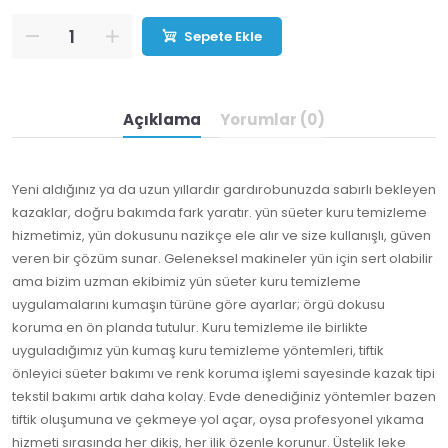
Sepete Ekle
Açıklama
Yorumlar (0)
Yeni aldığınız ya da uzun yıllardır gardırobunuzda sabırlı bekleyen
kazaklar, doğru bakımda fark yaratır. yün süeter kuru temizleme
hizmetimiz, yün dokusunu nazikçe ele alır ve size kullanışlı, güven
veren bir çözüm sunar. Geleneksel makineler yün için sert olabilir
ama bizim uzman ekibimiz yün süeter kuru temizleme
uygulamalarını kumaşın türüne göre ayarlar; örgü dokusu
koruma en ön planda tutulur. Kuru temizleme ile birlikte
uyguladığımız yün kumaş kuru temizleme yöntemleri, tiftik
önleyici süeter bakımı ve renk koruma işlemi sayesinde kazak tipi
tekstil bakımı artık daha kolay. Evde denediğiniz yöntemler bazen
tiftik oluşumuna ve çekmeye yol açar, oysa profesyonel yıkama
hizmeti sırasında her dikiş, her ilik özenle korunur. Üstelik leke