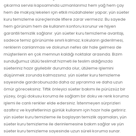
çıkarma servisi kapsamında uzmanlarımız hem yağ hem çay
hem de makyaj lekeleri için etkili müdahaleler yapar; yün süeter
kuru temizleme süreçlerinde liflere zarar vermeziz. Bu sayede
hem görünüm hem de kullanım konforu korunur ve hijyen
garantili temizlik sağlanır. yün süeter kuru temizleme avantajı,
sadece temiz görünümle sınırlı kalmaz; kokuların giderilmesi,
renklerin canlanması ve dokunun nefes alır hale gelmesi de
müşterilerin en çok memnun kaldığı noktalar arasında. Bizim
sunduğumuz ütülü teslimat hizmeti ile teslim aldığınızda
süeteriniz hazır giyilebilir durumda olur, ütüleme işlemini
düşünmek zorunda kalmazsınız. yün süeter kuru temizleme
sayesinde gardırobunuzda daha az yıpranma ve daha uzun
ömür göreceksiniz. Tiftik önleyici süeter bakımı ile pürüzsüz bir
yüzey, örgü dokusu koruma ile sağlam bir doku ve renk koruma
işlemi ile canlı renkler elde edersiniz. İstenmeyen sürprizleri
azaltırız ve kıyafetlerinizi günlük kullanım için hazır hale getiririz.
yün süeter kuru temizleme ile başlayan temizlik aşamaları, yün
süeter kuru temizleme ile derinlemesine bakım sağlar ve yün
süeter kuru temizleme sayesinde uzun süreli koruma sunar.