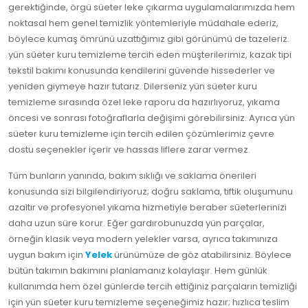
gerektiğinde, örgü süeter leke çıkarma uygulamalarımızda hem
noktasal hem genel temizlik yöntemleriyle müdahale ederiz,
böylece kumaş ömrünü uzattığımız gibi görünümü de tazeleriz.
yün süeter kuru temizleme tercih eden müşterilerimiz, kazak tipi
tekstil bakımı konusunda kendilerini güvende hissederler ve
yeniden giymeye hazır tutarız. Dilerseniz yün süeter kuru
temizleme sırasında özel leke raporu da hazırlıyoruz, yıkama
öncesi ve sonrası fotoğraflarla değişimi görebilirsiniz. Ayrıca yün
süeter kuru temizleme için tercih edilen çözümlerimiz çevre
dostu seçenekler içerir ve hassas liflere zarar vermez.
Tüm bunların yanında, bakım sıklığı ve saklama önerileri
konusunda sizi bilgilendiriyoruz; doğru saklama, tiftik oluşumunu
azaltır ve profesyonel yıkama hizmetiyle beraber süeterlerinizi
daha uzun süre korur. Eğer gardırobunuzda yün parçalar,
örneğin klasik veya modern yelekler varsa, ayrıca takımınıza
uygun bakım için
Yelek
ürünümüze de göz atabilirsiniz. Böylece
bütün takımın bakımını planlamanız kolaylaşır. Hem günlük
kullanımda hem özel günlerde tercih ettiğiniz parçaların temizliği
için yün süeter kuru temizleme seçeneğimiz hazır; hızlıca teslim