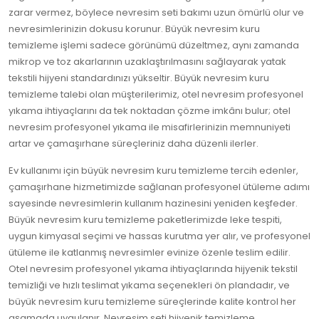
zarar vermez, böylece nevresim seti bakımı uzun ömürlü olur ve
nevresimlerinizin dokusu korunur. Büyük nevresim kuru
temizleme işlemi sadece görünümü düzeltmez, aynı zamanda
mikrop ve toz akarlarının uzaklaştırılmasını sağlayarak yatak
tekstili hijyeni standardınızı yükseltir. Büyük nevresim kuru
temizleme talebi olan müşterilerimiz, otel nevresim profesyonel
yıkama ihtiyaçlarını da tek noktadan çözme imkânı bulur; otel
nevresim profesyonel yıkama ile misafirlerinizin memnuniyeti
artar ve çamaşırhane süreçleriniz daha düzenli ilerler.
Ev kullanımı için büyük nevresim kuru temizleme tercih edenler,
çamaşırhane hizmetimizde sağlanan profesyonel ütüleme adımı
sayesinde nevresimlerin kullanım hazinesini yeniden keşfeder.
Büyük nevresim kuru temizleme paketlerimizde leke tespiti,
uygun kimyasal seçimi ve hassas kurutma yer alır, ve profesyonel
ütüleme ile katlanmış nevresimler evinize özenle teslim edilir.
Otel nevresim profesyonel yıkama ihtiyaçlarında hijyenik tekstil
temizliği ve hızlı teslimat yıkama seçenekleri ön plandadır, ve
büyük nevresim kuru temizleme süreçlerinde kalite kontrol her
aşamada uygulanır. Nevresim seti hijyenik temizleme