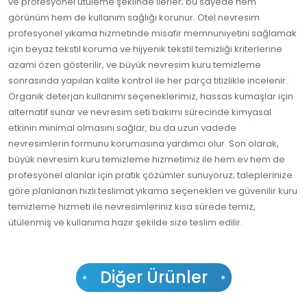
ve profesyonel ütüleme şeklinde ilerler; bu sayede hem
görünüm hem de kullanım sağlığı korunur. Otel nevresim
profesyonel yıkama hizmetinde misafir memnuniyetini sağlamak
için beyaz tekstil koruma ve hijyenik tekstil temizliği kriterlerine
azami özen gösterilir, ve büyük nevresim kuru temizleme
sonrasında yapılan kalite kontrol ile her parça titizlikle incelenir.
Organik deterjan kullanımı seçeneklerimiz, hassas kumaşlar için
alternatif sunar ve nevresim seti bakımı sürecinde kimyasal
etkinin minimal olmasını sağlar, bu da uzun vadede
nevresimlerin formunu korumasına yardımcı olur. Son olarak,
büyük nevresim kuru temizleme hizmetimiz ile hem ev hem de
profesyonel alanlar için pratik çözümler sunuyoruz; taleplerinize
göre planlanan hızlı teslimat yıkama seçenekleri ve güvenilir kuru
temizleme hizmeti ile nevresimleriniz kısa sürede temiz,
ütülenmiş ve kullanıma hazır şekilde size teslim edilir.
Diğer Ürünler