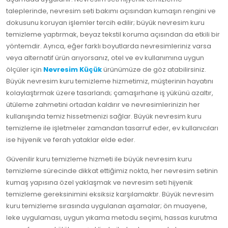
taleplerinde, nevresim seti bakımı açısından kumaşın rengini ve
dokusunu koruyan işlemler tercih edilir; büyük nevresim kuru
temizleme yaptırmak, beyaz tekstil koruma açısından da etkili bir
yöntemdir. Ayrıca, eğer farklı boyutlarda nevresimleriniz varsa
veya alternatif ürün arıyorsanız, otel ve ev kullanımına uygun
ölçüler için
Nevresim Küçük
ürünümüze de göz atabilirsiniz.
Büyük nevresim kuru temizleme hizmetimiz, müşterinin hayatını
kolaylaştırmak üzere tasarlandı; çamaşırhane iş yükünü azaltır,
ütüleme zahmetini ortadan kaldırır ve nevresimlerinizin her
kullanışında temiz hissetmenizi sağlar. Büyük nevresim kuru
temizleme ile işletmeler zamandan tasarruf eder, ev kullanıcıları
ise hijyenik ve ferah yataklar elde eder.
Güvenilir kuru temizleme hizmeti ile büyük nevresim kuru
temizleme sürecinde dikkat ettiğimiz nokta, her nevresim setinin
kumaş yapısına özel yaklaşmak ve nevresim seti hijyenik
temizleme gereksinimini eksiksiz karşılamaktır. Büyük nevresim
kuru temizleme sırasında uygulanan aşamalar; ön muayene,
leke uygulaması, uygun yıkama metodu seçimi, hassas kurutma