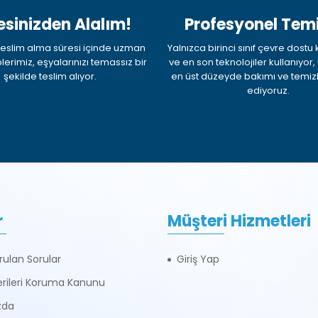
esinizden Alalım!
Profesyonel Temi
k teslim alma süresi içinde uzman
Yalnızca birinci sınıf çevre dostu
plerimiz, eşyalarınızı temassız bir
ve en son teknolojiler kullanıyor
şekilde teslim alıyor.
en üst düzeyde bakımı ve temizl
ediyoruz.
r
Müşteri Hizmetleri
rulan Sorular
Giriş Yap
Verileri Koruma Kanunu
zda