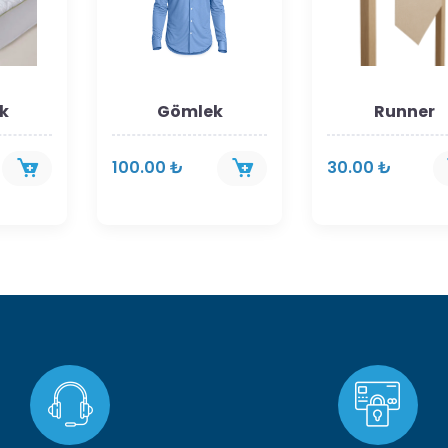
ek
Gömlek
Runner
100.00 ₺
30.00 ₺