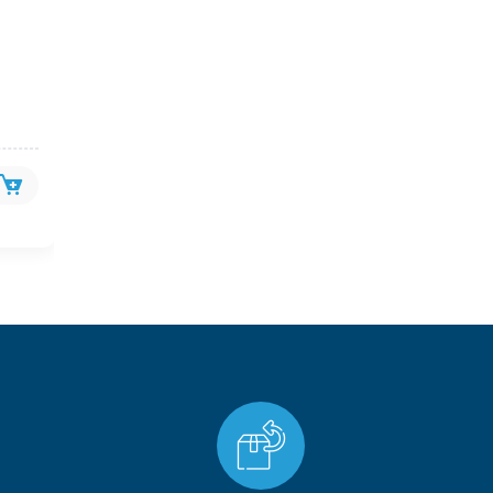
Mont Yazlık
Elbise Gece
240.00 ₺
410.00 ₺