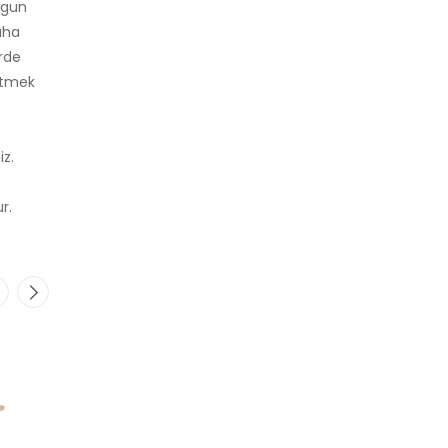
ygun
aha
erde
 etmek
z.
r.
Ütüleme
Ütüleme