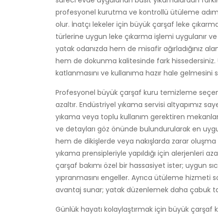
süreci evde uygulanan basit yıkamalardan farkl
profesyonel kurutma ve kontrollü ütüleme adıml
olur. İnatçı lekeler için büyük çarşaf leke çıkarm
türlerine uygun leke çıkarma işlemi uygulanır v
yatak odanızda hem de misafir ağırladığınız alan
hem de dokunma kalitesinde fark hissedersiniz. Ü
katlanmasını ve kullanıma hazır hale gelmesini sa
Profesyonel büyük çarşaf kuru temizleme seçeneğ
azaltır. Endüstriyel yıkama servisi altyapımız sa
yıkama veya toplu kullanım gerektiren mekanlar 
ve detayları göz önünde bulundurularak en uygu
hem de dikişlerde veya nakışlarda zarar oluşma ri
yıkama prensipleriyle yapıldığı için alerjenleri az
çarşaf bakımı özel bir hassasiyet ister; uygun sı
yıpranmasını engeller. Ayrıca ütüleme hizmeti so
avantaj sunar; yatak düzenlemek daha çabuk tam
Günlük hayatı kolaylaştırmak için büyük çarşaf 