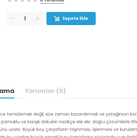
0 Yorumlar
Sepete Ekle
lama
Yorumlar (0)
ece temizlemek değil, size zaman kazandırmak ve yatağınızın ko
amuklu ve karışık dokuları nazikçe ele alır; doğru çözümlerle lifle
ünü uzatır. Büyük boy çarşafların taşınması, işlenmesi ve kurula