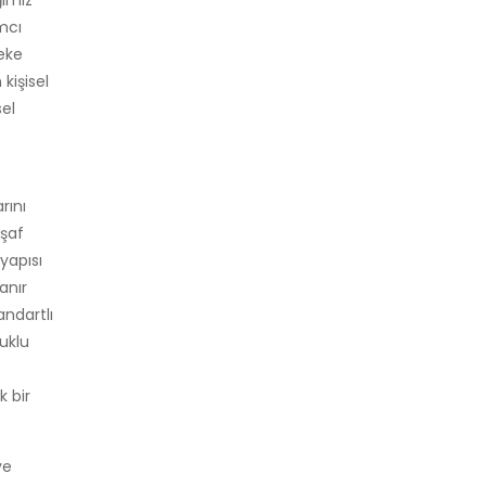
ğımız
mcı
leke
kişisel
sel
rını
rşaf
yapısı
anır
andartlı
muklu
k bir
ve