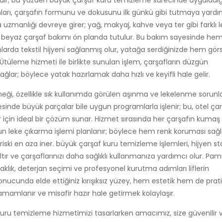
ıdır; bu yüzden büyük çarşaf kuru temizleme sürecinde uyguladı
arı, çarşafın formunu ve dokusunu ilk günkü gibi tutmaya yardı
a uzmanlığı devreye girer; yağ, makyaj, kahve veya ter gibi farklı 
e beyaz çarşaf bakımı ön planda tutulur. Bu bakım sayesinde hem 
larda tekstil hijyeni sağlanmış olur, yatağa serdiğinizde hem gör
tüleme hizmeti ile birlikte sunulan işlem, çarşafların düzgün
ğlar; böylece yatak hazırlamak daha hızlı ve keyifli hale gelir.
i, özellikle sık kullanımda görülen aşınma ve lekelenme sorunla
yesinde büyük parçalar bile uygun programlarla işlenir; bu, otel ça
için ideal bir çözüm sunar. Hizmet sırasında her çarşafın kumaş 
n leke çıkarma işlemi planlanır; böylece hem renk koruması sağl
ski en aza iner. büyük çarşaf kuru temizleme işlemleri, hijyen st
altır ve çarşaflarınızı daha sağlıklı kullanmanıza yardımcı olur. Pa
caklık, deterjan seçimi ve profesyonel kurutma adımları liflerin
nucunda elde ettiğiniz kırışıksız yüzey, hem estetik hem de prati
amlanır ve misafir hazır hale getirmek kolaylaşır.
kuru temizleme hizmetimizi tasarlarken amacımız, size güvenilir 