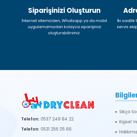
Siparişinizi Oluşturun
Adr
İnternet sitemizden, Whatsapp ya da mobil
İki saatli
uygulamamızdan kolayca siparişinizi
servis eki
oluşturabilirsiniz.
Bilgile
Sıkça So
Telefon:
0537 249 84 22
Kişisel 
Telefon:
0531 256 05 66
Hakkımı