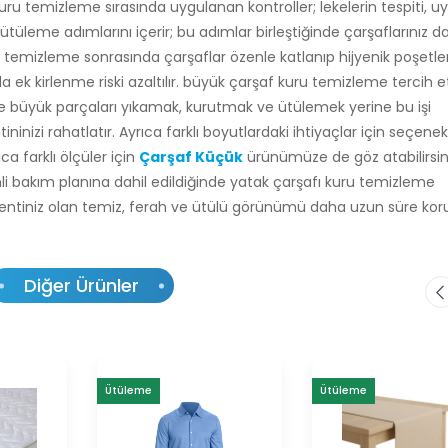
ru temizleme sırasında uygulanan kontroller; lekelerin tespiti, u
tüleme adımlarını içerir; bu adımlar birleştiğinde çarşaflarınız d
ru temizleme sonrasında çarşaflar özenle katlanıp hijyenik poşetl
 ek kirlenme riski azaltılır. büyük çarşaf kuru temizleme tercih
 büyük parçaları yıkamak, kurutmak ve ütülemek yerine bu işi
tininizi rahatlatır. Ayrıca farklı boyutlardaki ihtiyaçlar için seçenek
a farklı ölçüler için
Çarşaf Küçük
ürünümüze de göz atabilirsini
i bakım planına dahil edildiğinde yatak çarşafı kuru temizleme
eklentiniz olan temiz, ferah ve ütülü görünümü daha uzun süre koru
Diğer Ürünler
Ütüleme
Ütüleme