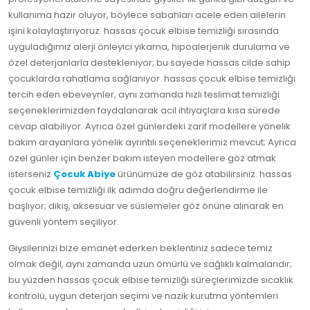
kullanıma hazır oluyor, böylece sabahları acele eden ailelerin
işini kolaylaştırıyoruz. hassas çocuk elbise temizliği sırasında
uyguladığımız alerji önleyici yıkama, hipoalerjenik durulama ve
özel deterjanlarla destekleniyor; bu sayede hassas cilde sahip
çocuklarda rahatlama sağlanıyor. hassas çocuk elbise temizliği
tercih eden ebeveynler, aynı zamanda hızlı teslimat temizliği
seçeneklerimizden faydalanarak acil ihtiyaçlara kısa sürede
cevap alabiliyor. Ayrıca özel günlerdeki zarif modellere yönelik
bakım arayanlara yönelik ayrıntılı seçeneklerimiz mevcut; Ayrıca
özel günler için benzer bakım isteyen modellere göz atmak
isterseniz
Çocuk Abiye
ürünümüze de göz atabilirsiniz. hassas
çocuk elbise temizliği ilk adımda doğru değerlendirme ile
başlıyor; dikiş, aksesuar ve süslemeler göz önüne alınarak en
güvenli yöntem seçiliyor.
Giysilerinizi bize emanet ederken beklentiniz sadece temiz
olmak değil, aynı zamanda uzun ömürlü ve sağlıklı kalmalarıdır;
bu yüzden hassas çocuk elbise temizliği süreçlerimizde sıcaklık
kontrolü, uygun deterjan seçimi ve nazik kurutma yöntemleri