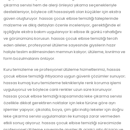
çıkarma servisi hem de alerji önleyici yıkama seçenekleriyle
destekleniyor, böylece cilt hassasiyeti olan küçükler için ekstra
güven oluşturuyor. hassas çocuk elbise temizliği taleplerinde
malzeme ve dikiş detayları özenle inceleniyor, gerektiğinde el
işçiliğiyle ekstra bakım uygulanıyor ki elbise ilk günkü rahatlığını
ve görünümünü korusun. hassas çocuk elbise temizliği tercih
eden aileler, profesyonel ütüleme sayesinde giysilerin hazır
haliyle teslim edilmesinden memnun kalıyor; ütüleme, kıvrılma ve
form bozulmalarını önlüyor.
Kuru temizleme ve profesyonel ütüleme hizmetlerimiz, hassas
çocuk elbise temizliği ihtiyacına uygun güvenli çözümler sunuyor;
hassas kumaş kuru temizleme teknikleriyle renk koruma işlemi
uyguluyoruz ve böylece canlı renkler uzun süre korunuyor.
hassas çocuk elbise temizliği kapsamında leke çıkarma servisi
özellikle dikkat gerektiren noktalar için leke türüne göre ayrı
işlemler yapıyor; çikolata, boya, çim gibi inatçı lekeler için doğru
leke çıkarma servisi uygulamaları ile kumaşa zarar vermeden
etkili sonuç alıyoruz. hassas çocuk elbise temizliği sürecimizde
profesyonel ütüleme sayesinde giysiler ilk günkü gibi düzgün ve