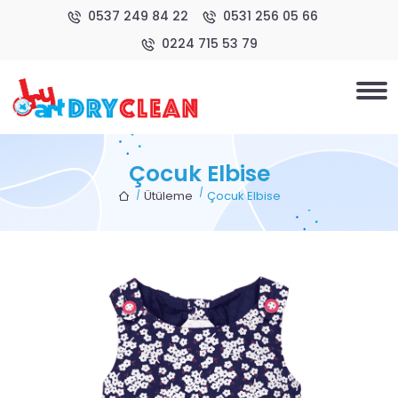
0537 249 84 22
0531 256 05 66
0224 715 53 79
Çocuk Elbise
Ütüleme
Çocuk Elbise