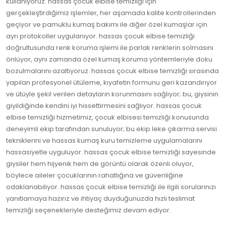
kullanıyoruz. hassas çocuk elbise temizliği için
gerçekleştirdiğimiz işlemler, her aşamada kalite kontrollerinden
geçiyor ve pamuklu kumaş bakımı ile diğer özel kumaşlar için
ayrı protokoller uygulanıyor. hassas çocuk elbise temizliği
doğrultusunda renk koruma işlemi ile parlak renklerin solmasını
önlüyor, aynı zamanda özel kumaş koruma yöntemleriyle doku
bozulmalarını azaltıyoruz. hassas çocuk elbise temizliği sırasında
yapılan profesyonel ütüleme, kıyafetin formunu geri kazandırıyor
ve ütüyle şekil verilen detayların korunmasını sağlıyor; bu, giysinin
giyildiğinde kendini iyi hissettirmesini sağlıyor. hassas çocuk
elbise temizliği hizmetimiz, çocuk elbisesi temizliği konusunda
deneyimli ekip tarafından sunuluyor; bu ekip leke çıkarma servisi
tekniklerini ve hassas kumaş kuru temizleme uygulamalarını
hassasiyetle uyguluyor. hassas çocuk elbise temizliği sayesinde
giysiler hem hijyenik hem de görüntü olarak özenli oluyor,
böylece aileler çocuklarının rahatlığına ve güvenliğine
odaklanabiliyor. hassas çocuk elbise temizliği ile ilgili sorularınızı
yanıtlamaya hazırız ve ihtiyaç duyduğunuzda hızlı teslimat
temizliği seçenekleriyle desteğimiz devam ediyor.