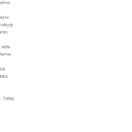
k ama
şlemi
 makyaj
enin
 elde
izleme
lük
kika
u
. Talep