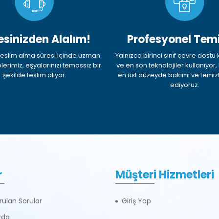
esinizden Alalım!
Profesyonel Temi
k teslim alma süresi içinde uzman
Yalnızca birinci sınıf çevre dostu
plerimiz, eşyalarınızı temassız bir
ve en son teknolojiler kullanıyor
şekilde teslim alıyor.
en üst düzeyde bakımı ve temizl
ediyoruz.
r
Müşteri Hizmetleri
rulan Sorular
Giriş Yap
zda