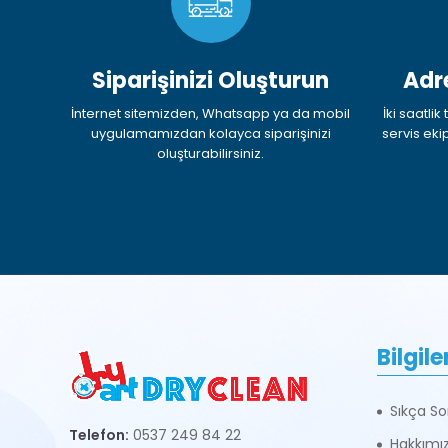
Siparişinizi Oluşturun
Adr
İnternet sitemizden, Whatsapp ya da mobil
İki saatli
uygulamamızdan kolayca siparişinizi
servis eki
oluşturabilirsiniz.
Bilgile
Sıkça So
Telefon:
0537 249 84 22
Hakkımı