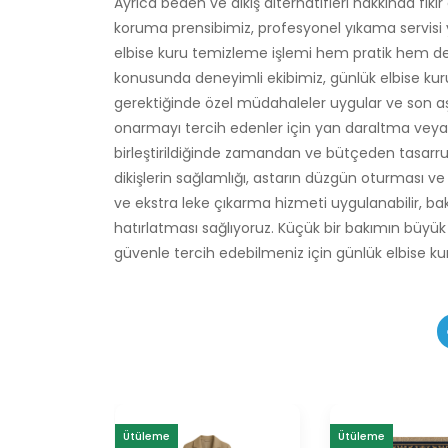
Ayrıca beden ve dikiş alternatifleri hakkında fiki
koruma prensibimiz, profesyonel yıkama servisi 
elbise kuru temizleme işlemi hem pratik hem de 
konusunda deneyimli ekibimiz, günlük elbise kur
gerektiğinde özel müdahaleler uygular ve son aş
onarmayı tercih edenler için yan daraltma veya b
birleştirildiğinde zamandan ve bütçeden tasarruf 
dikişlerin sağlamlığı, astarın düzgün oturması ve 
ve ekstra leke çıkarma hizmeti uygulanabilir, b
hatırlatması sağlıyoruz. Küçük bir bakımın büyük 
güvenle tercih edebilmeniz için günlük elbise k
Ütüleme
Ütüleme