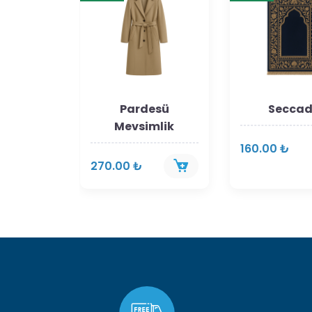
maşır
Pardesü
Secca
Mevsimlik
160.00 ₺
270.00 ₺