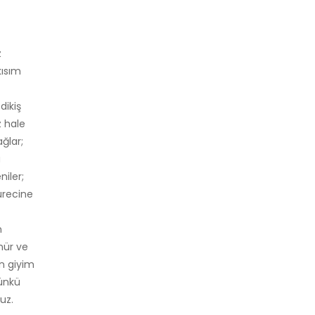
z
kısım
dikiş
z hale
ğlar;
u
iler;
ürecine
n
nür ve
ın giyim
günkü
uz.