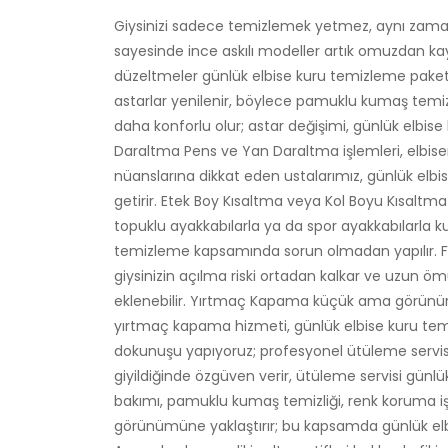
Giysinizi sadece temizlemek yetmez, aynı zaman
sayesinde ince askılı modeller artık omuzdan kay
düzeltmeler günlük elbise kuru temizleme paketim
astarlar yenilenir, böylece pamuklu kumaş temizl
daha konforlu olur; astar değişimi, günlük elbise 
Daraltma Pens ve Yan Daraltma işlemleri, elbisenin 
nüanslarına dikkat eden ustalarımız, günlük elbise
getirir. Etek Boy Kısaltma veya Kol Boyu Kısaltma 
topuklu ayakkabılarla ya da spor ayakkabılarla k
temizleme kapsamında sorun olmadan yapılır. Fe
giysinizin açılma riski ortadan kalkar ve uzun ö
eklenebilir. Yırtmaç Kapama küçük ama görünür bir
yırtmaç kapama hizmeti, günlük elbise kuru temiz
dokunuşu yapıyoruz; profesyonel ütüleme servisi
giyildiğinde özgüven verir, ütüleme servisi günl
bakımı, pamuklu kumaş temizliği, renk koruma işle
görünümüne yaklaştırır; bu kapsamda günlük elbi