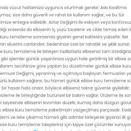
da vücut hatlarınıza uygunca oturtmak gerekir; Askı Kısaltma
maz, size daha güvenli ve rahat bir kullanım sağlar, ve bu tür
ize entegre edilebilir. Astar Değişimi ile eskiyen veya konforsu
iği sırasında da elbisenin iç yüzü tazelenir ve cilde temas eden 
kuru temizleme sonrasında giysinin genel kalitesini yükseltir. Bel
siluetini canlandırır, bedeninize özel bir rahatlık ve şıklık sunar; 
 kuru temizleme ile birleşen tadilatlarla elbisenizi tam istediğini
gibi işlemler günlük yaşantınıza uygun hale getirilmiş bir elbise sa
ullanım tercihinize göre yapılan bu düzeltmeler günlük elbise kur
rmuar Değişimi, yıpranmış ve açılmaya başlayan fermuarları yen
mürlü kullanım sağlanır, bu hizmet günlük elbise kuru temizleme s
 hasarı hızla onarır, böylece elbiseniz tekrar güvenle giyilebilir;
leme ile birleştiğinde bütünsel bir bakım sağlar. Ütüleme ile so
 sayesinde elbisenin kıvrımları düzelir, kumaş daha düzgün görü
ük elbise kuru temizleme paketimizin vazgeçilmez parçasıdır. Kad
mi ve leke çıkarma hizmeti gibi adımlar birleşerek giysinizi ilk 
se kuru temizleme talepleriniz için kişiye özel çözümler sunuyor