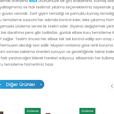
r almak isterseniz
Bluz
ürünümüze de göz atabilirsiniz. Kumaş do
yaklaşımımız ve hızlı teslimat yıkama seçeneklerimiz sayesinde 
güven vericidir. Zarif giyim temizliği ve pamuklu kumaş temizliğ
u temizleme sürecini her adımda kontrol eder, leke çıkarma hizm
amada ütüleme servisi ile teslim eder. Giysinizi değiştirmek yeri
el daraltma pens gibi tadilatlar, günlük elbise kuru temizleme i
sağlar. Teslim öncesi her elbise tek tek kontrol edilip son onay ve
fermuarın akıcılığı test edilir. Müşteri notlarına göre renk koruma
akım sonrası saklama önerileri sunuyor ve gerektiğinde tekrar bak
fark yaratacağını bilerek hareket ediyoruz; elbisenizin her kullanı
uru temizleme hizmetimiz hazır.
Diğer Ürünler
Ütüleme
Ütüleme