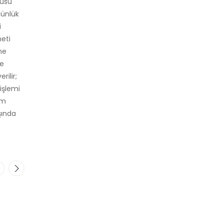
kusu
günlük
i
eti
ne
le
rilir;
 işlemi
ım
şında
Ütüleme
Ütüleme