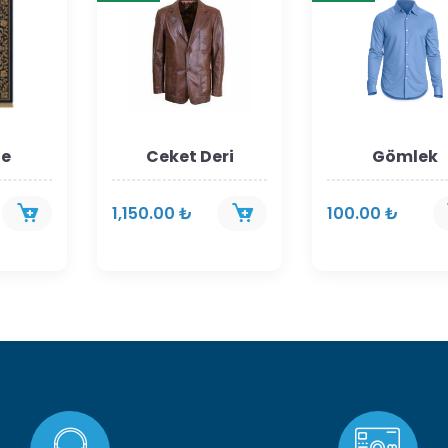
de
Ceket Deri
Gömlek
1,150.00 ₺
100.00 ₺