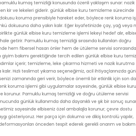
 pamuklu kumaş temizliği konusunda özenli yaklaşım sunar: nazi
en kir ve lekeleri giderir. günlük elbise kuru temizleme sürecinde
 dokusu koruma prensibiyle hareket eder, böylece renk koruma i
 günkü dokusuna daha yakın kalır. Eğer kıyafetinizde çay, yağ veya
birlikte günlük elbise kuru temizleme işlemi lekeyi hedef alır, elbis
ale getirir. Pamuklu kumaş temizliği sırasında kullanılan doğru
nde hem fibersel hasarı önler hem de ütüleme servisi sonrasında
n giyim bakımı gerektiğinde tercih edilen günlük elbise kuru tem
an adımlar içerir; temizleme, leke çıkarma hizmeti ve nazik kurutma
lır. Hızlı teslimat yıkama seçeneğimiz, acil ihtiyaçlarınızda gün
isenizi zamanında geri verir, böylece önemli bir etkinlik için son da
nk koruma işlemi gibi uygulamalar sayesinde, günlük elbise kur
e korunur. Pamuklu kumaş temizliği ve doğru ütüleme servisi
ucunda günlük kullanımda daha dayanıklı ve şık bir sonuç sunar
timiz sayesinde elbiseniz özel ambalajla korunur; çevre dostu
ygı gösteriyoruz. Her parça için dokuma ve dikiş kontrolü yapılır,
 deformasyonları önceden tespit ederek gerekli onarım ve bakım