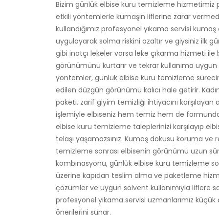
Bizim günlük elbise kuru temizleme hizmetimiz
etkili yöntemlerle kumaşın liflerine zarar vermed
kullandığımız profesyonel yıkama servisi kumaş
uygulayarak solma riskini azaltır ve giysiniz ilk
gibi inatçı lekeler varsa leke çıkarma hizmeti ile 
görünümünü kurtarır ve tekrar kullanıma uygun h
yöntemler, günlük elbise kuru temizleme süreci
edilen düzgün görünümü kalıcı hale getirir. Kadı
paketi, zarif giyim temizliği ihtiyacını karşılay
işlemiyle elbiseniz hem temiz hem de formunda ka
elbise kuru temizleme taleplerinizi karşılayıp elb
telaşı yaşamazsınız. Kumaş dokusu koruma ve re
temizleme sonrası elbisenin görünümü uzun sür
kombinasyonu, günlük elbise kuru temizleme son
üzerine kapıdan teslim alma ve paketleme hizme
çözümler ve uygun solvent kullanımıyla liflere sa
profesyonel yıkama servisi uzmanlarımız küçük
önerilerini sunar.