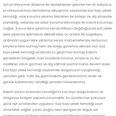
için profesyonel ütüleme ile desteklenen işlemler tercih ediyoruz.
profesyonel kuru temizleme altyapımız sayesinde kaz tüyü yelek
temizliği, renk koruma yıkama teknikleri ile birleşir ve dış yüzeyde
parlaklığı, astarda ise astar koruma teknolojisi ile özenli korumayı
sağlar. Ayrıca leke çıkarma servisi ihtiyacı doğduğunda puf yelek
leke çıkarma işlemlerini dikkatli leke ön analizi ile başlatıyor,
ardından uygun leke çıkarma servis malzemeleriyle ilerliyoruz;
böylece hem kumaş hem de dolgu güvence altında olur. kaz
tüyü yelek temizliği sırasında su geçirmez kumaş bakımı
gerektiren bölgeler özel ürünlerle korunur, böylece su itici
özellikler zarar görmez ve dış katman performansı devam eder.
kaz tüyü yelek temizliği sayesinde dolgunuzun uçuşkanlığı
yeniden gelir, hafif dış giyim bakımı gereksiniminiz azalır ve
günlük kullanımda rahatlığı yeniden hissedersiniz.
Bakım süreci sırasında önceliğimiz kaz tüyü dolgu bakımı ve
dolgunun kırılgan yapısını korumaktır; bu yüzden her parçaya
göre ayrı protokoller uygularız. Kaz tüyü yelek temizliği uzun
ömürlülük sağlar çünkü doğru nem dengesi ile düşük ısılı
profesyonel ütüleme adımları uygulandığında tüyler birbirine