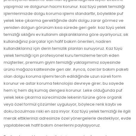
yapışmaz ve dolgunun hacmi korunur. kaz tüyü yelek temizliği
işlemlerimizde dolgu koruma işlemi standarttır, böylelikle puf
yelek leke çıkarma gerektiğinde dahi dolgu zarar görmez ve
yeniden dolgun görünüm kısa sürede geri gelir. kaz tüyü yelek
temizliği sıklığını ev kullanım alışkanlıklarına göre ayarlıyoruz; sık
kullandığınız parçalar için hafif bakım önerileri, nadiren
kullandıklarınız için derin temizlik planları sunuyoruz. Kaz tüyü
yelek temizliği için profesyonel kuru temizleme tercih eden
müşteriler, premium giyim temizliği yaklaşımımız sayesinde
ürünü mağaza kalitesinde geri alır. Ayrıca, özel bir bakım paketi
olan dolgu koruma işlemi tercih edildiğinde uzun süreli form
korunur ve astar koruma teknolojisi devreye girer; bu sayede
hem iç hem dış kumaş dengesi korunur. Leke olduğunda puf
yelek leke çıkarma sürecimizde lekenin türüne göre organik
veya özel formül çözümler uyguluyor, böylece renk kaybı ve
doku bozulması riski en aza iniyor. Kaz tüyü yelek temizliği ile ilgili
merak ettiklerinizi adresinize özel yönergelerle destekliyor, evde
yapılabilecek hafif bakım önerilerini paylaşıyoruz.