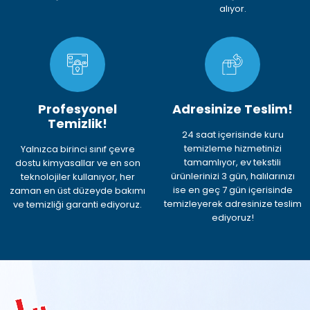
alıyor.
Profesyonel
Adresinize Teslim!
Temizlik!
24 saat içerisinde kuru
temizleme hizmetinizi
Yalnızca birinci sınıf çevre
tamamlıyor, ev tekstili
dostu kimyasallar ve en son
ürünlerinizi 3 gün, halılarınızı
teknolojiler kullanıyor, her
ise en geç 7 gün içerisinde
zaman en üst düzeyde bakımı
temizleyerek adresinize teslim
ve temizliği garanti ediyoruz.
ediyoruz!