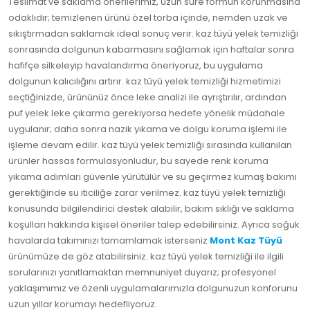
Teslimat ve saklama önerilerimiz, uzun süre formun korunmasına
odaklıdır; temizlenen ürünü özel torba içinde, nemden uzak ve
sıkıştırmadan saklamak ideal sonuç verir. kaz tüyü yelek temizliği
sonrasında dolgunun kabarmasını sağlamak için haftalar sonra
hafifçe silkeleyip havalandırma öneriyoruz, bu uygulama
dolgunun kalıcılığını artırır. kaz tüyü yelek temizliği hizmetimizi
seçtiğinizde, ürününüz önce leke analizi ile ayrıştırılır, ardından
puf yelek leke çıkarma gerekiyorsa hedefe yönelik müdahale
uygulanır; daha sonra nazik yıkama ve dolgu koruma işlemi ile
işleme devam edilir. kaz tüyü yelek temizliği sırasında kullanılan
ürünler hassas formulasyonludur, bu sayede renk koruma
yıkama adımları güvenle yürütülür ve su geçirmez kumaş bakımı
gerektiğinde su iticiliğe zarar verilmez. kaz tüyü yelek temizliği
konusunda bilgilendirici destek alabilir, bakım sıklığı ve saklama
koşulları hakkında kişisel öneriler talep edebilirsiniz. Ayrıca soğuk
havalarda takımınızı tamamlamak isterseniz
Mont Kaz Tüyü
ürünümüze de göz atabilirsiniz. kaz tüyü yelek temizliği ile ilgili
sorularınızı yanıtlamaktan memnuniyet duyarız; profesyonel
yaklaşımımız ve özenli uygulamalarımızla dolgunuzun konforunu
uzun yıllar korumayı hedefliyoruz.