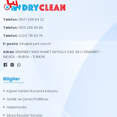
Telefon:
0537 249 84 22
Telefon:
0531 256 05 66
Telefon:
0224 715 53 79
E-posta:
info@dryart.com.tr
Adres:
SİNANBEY MAH AHMET AKYOLLU CAD 48 C SİNANBEY -
İNEGÖL - BURSA - TÜRKİYE
Bilgiler
Kişisel Verileri Koruma Kanunu
Gizlilik ve Çerez Politikası
Hakkımızda
Sıkça Sorulan Sorular