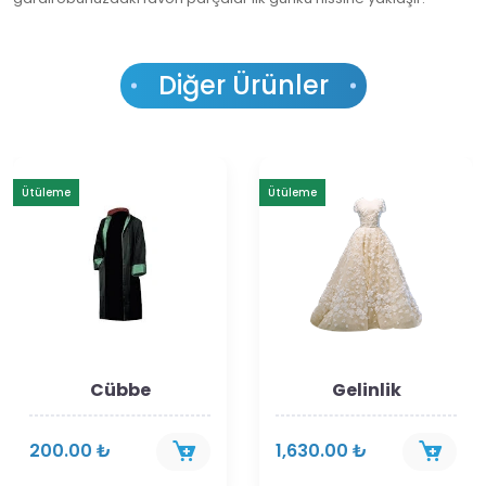
Diğer Ürünler
Ütüleme
Ütüleme
Cübbe
Gelinlik
200.00 ₺
1,630.00 ₺