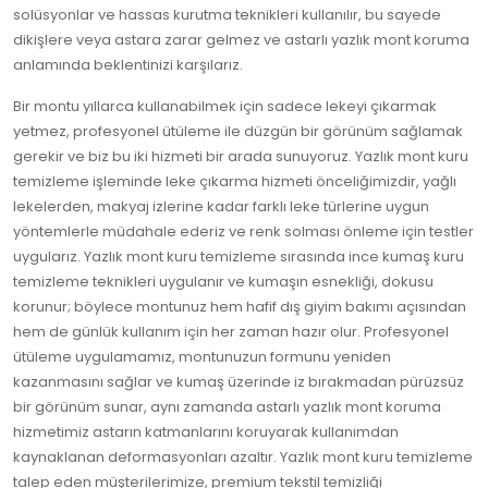
solüsyonlar ve hassas kurutma teknikleri kullanılır, bu sayede
dikişlere veya astara zarar gelmez ve astarlı yazlık mont koruma
anlamında beklentinizi karşılarız.
Bir montu yıllarca kullanabilmek için sadece lekeyi çıkarmak
yetmez, profesyonel ütüleme ile düzgün bir görünüm sağlamak
gerekir ve biz bu iki hizmeti bir arada sunuyoruz. Yazlık mont kuru
temizleme işleminde leke çıkarma hizmeti önceliğimizdir, yağlı
lekelerden, makyaj izlerine kadar farklı leke türlerine uygun
yöntemlerle müdahale ederiz ve renk solması önleme için testler
uygularız. Yazlık mont kuru temizleme sırasında ince kumaş kuru
temizleme teknikleri uygulanır ve kumaşın esnekliği, dokusu
korunur; böylece montunuz hem hafif dış giyim bakımı açısından
hem de günlük kullanım için her zaman hazır olur. Profesyonel
ütüleme uygulamamız, montunuzun formunu yeniden
kazanmasını sağlar ve kumaş üzerinde iz bırakmadan pürüzsüz
bir görünüm sunar, aynı zamanda astarlı yazlık mont koruma
hizmetimiz astarın katmanlarını koruyarak kullanımdan
kaynaklanan deformasyonları azaltır. Yazlık mont kuru temizleme
talep eden müşterilerimize, premium tekstil temizliği