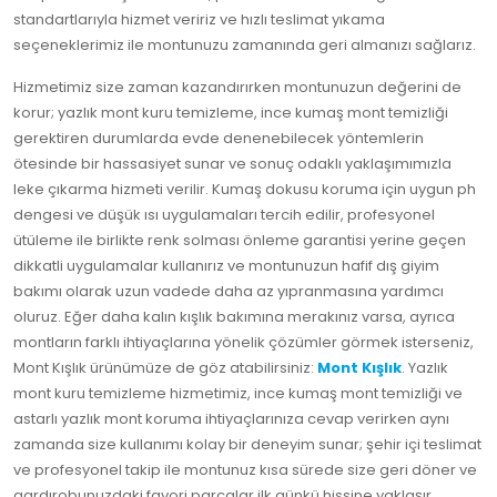
standartlarıyla hizmet veririz ve hızlı teslimat yıkama
seçeneklerimiz ile montunuzu zamanında geri almanızı sağlarız.
Hizmetimiz size zaman kazandırırken montunuzun değerini de
korur; yazlık mont kuru temizleme, ince kumaş mont temizliği
gerektiren durumlarda evde denenebilecek yöntemlerin
ötesinde bir hassasiyet sunar ve sonuç odaklı yaklaşımımızla
leke çıkarma hizmeti verilir. Kumaş dokusu koruma için uygun ph
dengesi ve düşük ısı uygulamaları tercih edilir, profesyonel
ütüleme ile birlikte renk solması önleme garantisi yerine geçen
dikkatli uygulamalar kullanırız ve montunuzun hafif dış giyim
bakımı olarak uzun vadede daha az yıpranmasına yardımcı
oluruz. Eğer daha kalın kışlık bakımına merakınız varsa, ayrıca
montların farklı ihtiyaçlarına yönelik çözümler görmek isterseniz,
Mont Kışlık ürünümüze de göz atabilirsiniz:
Mont Kışlık
. Yazlık
mont kuru temizleme hizmetimiz, ince kumaş mont temizliği ve
astarlı yazlık mont koruma ihtiyaçlarınıza cevap verirken aynı
zamanda size kullanımı kolay bir deneyim sunar; şehir içi teslimat
ve profesyonel takip ile montunuz kısa sürede size geri döner ve
gardırobunuzdaki favori parçalar ilk günkü hissine yaklaşır.