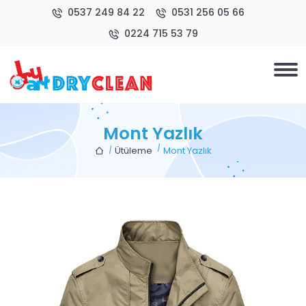
0537 249 84 22
0531 256 05 66
0224 715 53 79
Mont Yazlık
Ütüleme
Mont Yazlık