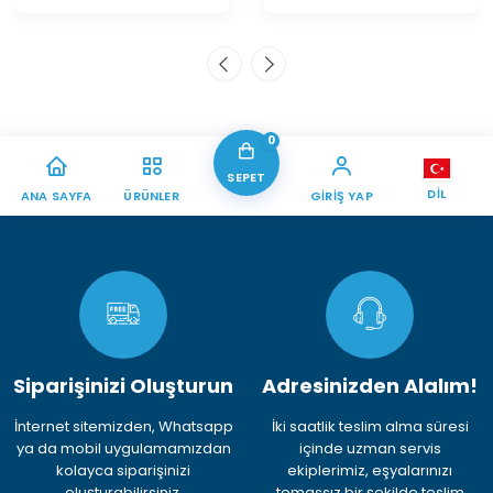
0
SEPET
DIL
ANA SAYFA
ÜRÜNLER
GIRIŞ YAP
Siparişinizi Oluşturun
Adresinizden Alalım!
İnternet sitemizden, Whatsapp
İki saatlik teslim alma süresi
ya da mobil uygulamamızdan
içinde uzman servis
kolayca siparişinizi
ekiplerimiz, eşyalarınızı
oluşturabilirsiniz.
temassız bir şekilde teslim