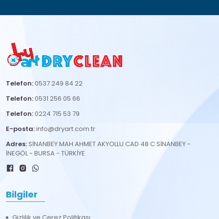
Telefon:
0537 249 84 22
Telefon:
0531 256 05 66
Telefon:
0224 715 53 79
E-posta:
info@dryart.com.tr
Adres:
SİNANBEY MAH AHMET AKYOLLU CAD 48 C SİNANBEY -
İNEGÖL - BURSA - TÜRKİYE
Bilgiler
Gizlilik ve Çerez Politikası