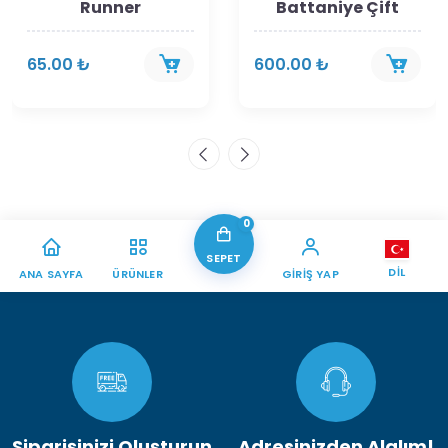
Runner
Battaniye Çift
65.00 ₺
600.00 ₺
0
SEPET
DIL
ANA SAYFA
ÜRÜNLER
GIRIŞ YAP
Siparişinizi Oluşturun
Adresinizden Alalım!