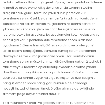
ile takım elbise altı temizliği gerektiğinde, takım pantolon ütüleme
hizmeti ve profesyonel dikiş dokunuşlarıyla takımınız teslim
aldığınızda ilk günkü formuna yakın durur. pantolon kuru
temizleme servisi özellikle denim için farklı adımlar içerir; denim
pantolon özel bakım isteyen müşterilerimize denim pantolon
yıkama, renk koruma işlemi ve narin leke çıkarma servislerini
içeren protokoller uygularız, bu uygulamalar kotun dokusunu ve
esnekliğini korur. pantolon kuru temizleme servisi sırasında
uygulanan ütüleme hizmeti, ütü izsiz kurutma ve profesyonel
tekstil bakımı birleştiğinde, pamuklu kumaş koruma önlemleri
devreye girer ve kumaşın kullanım ömrü uzar. pantolon kuru
temizleme servisi müşterilerimizin ölçü notlarını saklar, 2 tadilat, 3
tadilat veya 4 tadilat taleplerini karşılayacak planlama yapar;
daraltma komple gibi işlemlerle pantolonun bütünü korunur ve
uzun süre kullanıma uygun hale gelir. Müşteriye özel iletişimle
hangi işlemden sonra hangi görünümün elde edileceği
netleştirilir, tadilat öncesi örnek ölçüler alınır ve gerektiğinde
alternatif paça boyu tercihleri sunulur.
Teslim sürecimiz pratik ve şeffaftır; pantolon kuru temizleme