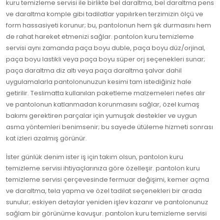
kuru temizleme servisi ile birlikte bel daraltma, bel daraltma pens
ve daraltma komple gibi tadilatlar yapılırken terzimizin ölçü ve
form hassasiyeti korunur; bu, pantolonun hem şık durmasını hem
de rahat hareket etmenizi sağlar. pantolon kuru temizleme
servisi aynı zamanda paça boyu duble, paça boyu düz/orjinal,
paça boyu lastikli veya paça boyu süper orj seçenekleri sunar;
paça daraltma diz altı veya paça daraltma şalvar dahil
uygulamalarla pantolonunuzun kesimi tam istediğiniz hale
getirilir. Teslimatta kullanılan paketleme malzemeleri nefes alır
ve pantolonun katlanmadan korunmasını sağlar, özel kumaş
bakımı gerektiren parçalar için yumuşak destekler ve uygun
asma yöntemleri benimsenir; bu sayede ütüleme hizmeti sonrası
kat izleri azalmış görünür.
İster günlük denim ister iş için takım olsun, pantolon kuru
temizleme servisi ihtiyaçlarınıza göre özelleşir. pantolon kuru
temizleme servisi çerçevesinde fermuar değişimi, kemer açma
ve daraltma, tela yapma ve özel tadilat seçenekleri bir arada
sunulur; eskiyen detaylar yeniden işlev kazanır ve pantolonunuz
sağlam bir görünüme kavuşur. pantolon kuru temizleme servisi