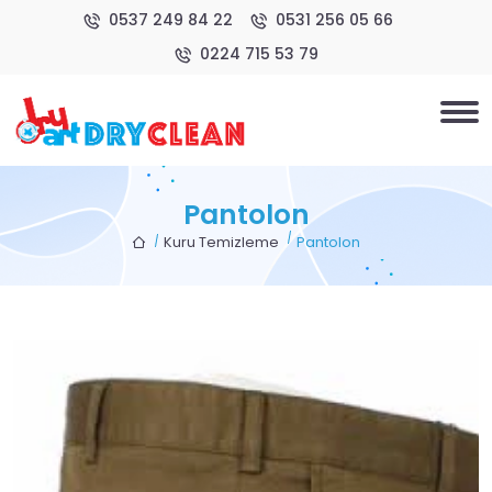
0537 249 84 22
0531 256 05 66
0224 715 53 79
Pantolon
Kuru Temizleme
Pantolon