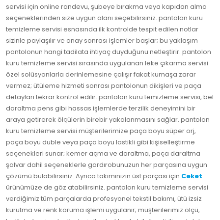
servisi için online randevu, şubeye bırakma veya kapıdan alma
seçeneklerinden size uygun olanı seçebilirsiniz. pantolon kuru
temizleme servisi esnasında ilk kontrolde tespit edilen notlar
sizinle paylaşılır ve onay sonrası işlemler başlar; bu yaklaşım
pantolonun hangi tadilata ihtiyaç duyduğunu netleştirir. pantolon
kuru temizleme servisi sırasında uygulanan leke çıkarma servisi
özel solüsyonlarla derinlemesine çalışır fakat kumaşa zarar
vermez; ütüleme hizmeti sonrası pantolonun dikişleri ve paça
detayları tekrar kontrol edilir. pantolon kuru temizleme servisi, bel
daraltma pens gibi hassas işlemlerde terzilik deneyimini bir
araya getirerek ölçülerin birebir yakalanmasını sağlar. pantolon
kuru temizleme servisi müşterilerimize paça boyu süper orj,
paça boyu duble veya paça boyu lastikli gibi kişiselleştirme
seçenekleri sunar; kemer açma ve daraltma, paça daraltma
şalvar dahil seçeneklerle gardırobunuzun her parçasına uygun
çözümü bulabilirsiniz. Ayrıca takımınızın üst parçası için
Ceket
ürünümüze de göz atabilirsiniz. pantolon kuru temizleme servisi
verdiğimiz tüm parçalarda profesyonel tekstil bakımı, ütü izsiz
kurutma ve renk koruma işlemi uygulanır; müşterilerimiz ölçü,