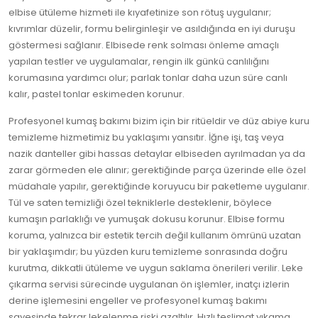
elbise ütüleme hizmeti ile kıyafetinize son rötuş uygulanır;
kıvrımlar düzelir, formu belirginleşir ve asıldığında en iyi duruşu
göstermesi sağlanır. Elbisede renk solması önleme amaçlı
yapılan testler ve uygulamalar, rengin ilk günkü canlılığını
korumasına yardımcı olur; parlak tonlar daha uzun süre canlı
kalır, pastel tonlar eskimeden korunur.
Profesyonel kumaş bakımı bizim için bir ritüeldir ve düz abiye kuru
temizleme hizmetimiz bu yaklaşımı yansıtır. İğne işi, taş veya
nazik danteller gibi hassas detaylar elbiseden ayrılmadan ya da
zarar görmeden ele alınır; gerektiğinde parça üzerinde elle özel
müdahale yapılır, gerektiğinde koruyucu bir paketleme uygulanır.
Tül ve saten temizliği özel tekniklerle desteklenir, böylece
kumaşın parlaklığı ve yumuşak dokusu korunur. Elbise formu
koruma, yalnızca bir estetik tercih değil kullanım ömrünü uzatan
bir yaklaşımdır; bu yüzden kuru temizleme sonrasında doğru
kurutma, dikkatli ütüleme ve uygun saklama önerileri verilir. Leke
çıkarma servisi sürecinde uygulanan ön işlemler, inatçı izlerin
derine işlemesini engeller ve profesyonel kumaş bakımı
sayesinde tekrar lekelenme riski azaltılır. Hızlı teslimat yıkama