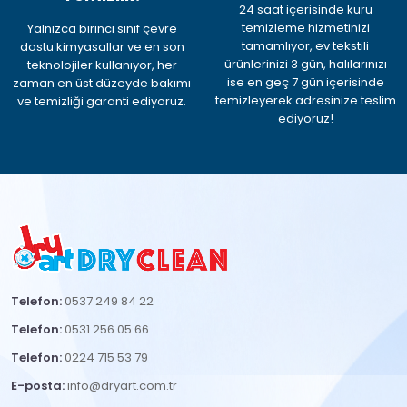
24 saat içerisinde kuru
temizleme hizmetinizi
Yalnızca birinci sınıf çevre
tamamlıyor, ev tekstili
dostu kimyasallar ve en son
ürünlerinizi 3 gün, halılarınızı
teknolojiler kullanıyor, her
ise en geç 7 gün içerisinde
zaman en üst düzeyde bakımı
temizleyerek adresinize teslim
ve temizliği garanti ediyoruz.
ediyoruz!
Telefon:
0537 249 84 22
Telefon:
0531 256 05 66
Telefon:
0224 715 53 79
E-posta:
info@dryart.com.tr