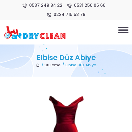
0537 249 84 22
0531 256 05 66
0224 715 53 79
Elbise Düz Abiye
Ütüleme
Elbise Düz Abiye