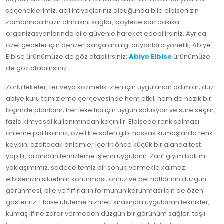
seçeneklerimiz, acil ihtiyaçlarınız olduğunda bile elbisenizin
zamanında hazır olmasını sağlar; böylece son dakika
organizasyonlarında bile güvenle hareket edebilirsiniz. Ayrıca
özel geceler için benzer parçalara ilgi duyanlara yönelik, Abiye
Elbise ürünümüze de göz atabilirsiniz:
Abiye Elbise
ürünümüze
de göz atabilirsiniz.
Zorlu lekeler, ter veya kozmetik izleri için uygulanan adımlar, düz
abiye kuru temizleme çerçevesinde hem etkili hem de nazik bir
biçimde planlanır; her leke tipi için uygun solüsyon ve süre seçilir,
fazla kimyasal kullanımından kaçınılır. Elbisede renk solması
önleme politikamız, özellikle saten gibi hassas kumaşlarda renk
kaybını azaltacak önlemler içerir; önce küçük bir alanda test
yapılır, ardından temizleme işlemi uygulanır. Zarif giyim bakımı
yaklaşımımız, sadece temiz bir sonuç vermekle kalmaz;
elbisenizin siluetinin korunması, omuz ve bel hatlarının düzgün
görünmesi, pile ve fırfırların formunun korunması için de özen
gösteririz. Elbise ütüleme hizmeti sırasında uygulanan teknikler,
kumaş lifine zarar vermeden düzgün bir görünüm sağlar; taşlı