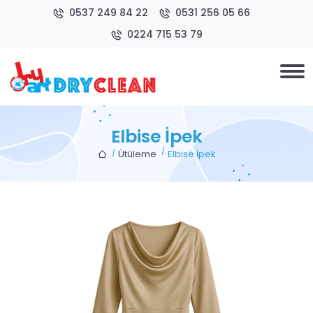
0537 249 84 22
0531 256 05 66
0224 715 53 79
Elbise İpek
Ütüleme
Elbise İpek