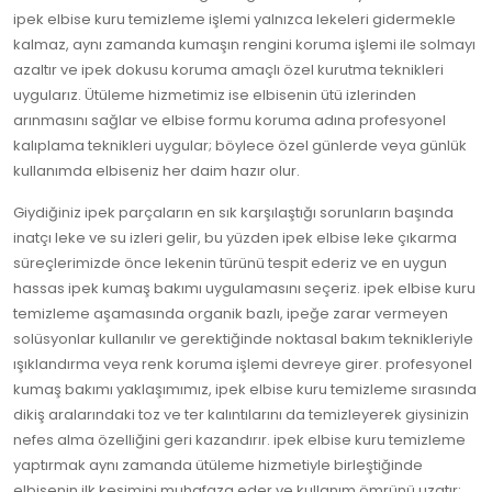
ipek elbise kuru temizleme işlemi yalnızca lekeleri gidermekle
kalmaz, aynı zamanda kumaşın rengini koruma işlemi ile solmayı
azaltır ve ipek dokusu koruma amaçlı özel kurutma teknikleri
uygularız. Ütüleme hizmetimiz ise elbisenin ütü izlerinden
arınmasını sağlar ve elbise formu koruma adına profesyonel
kalıplama teknikleri uygular; böylece özel günlerde veya günlük
kullanımda elbiseniz her daim hazır olur.
Giydiğiniz ipek parçaların en sık karşılaştığı sorunların başında
inatçı leke ve su izleri gelir, bu yüzden ipek elbise leke çıkarma
süreçlerimizde önce lekenin türünü tespit ederiz ve en uygun
hassas ipek kumaş bakımı uygulamasını seçeriz. ipek elbise kuru
temizleme aşamasında organik bazlı, ipeğe zarar vermeyen
solüsyonlar kullanılır ve gerektiğinde noktasal bakım teknikleriyle
ışıklandırma veya renk koruma işlemi devreye girer. profesyonel
kumaş bakımı yaklaşımımız, ipek elbise kuru temizleme sırasında
dikiş aralarındaki toz ve ter kalıntılarını da temizleyerek giysinizin
nefes alma özelliğini geri kazandırır. ipek elbise kuru temizleme
yaptırmak aynı zamanda ütüleme hizmetiyle birleştiğinde
elbisenin ilk kesimini muhafaza eder ve kullanım ömrünü uzatır;