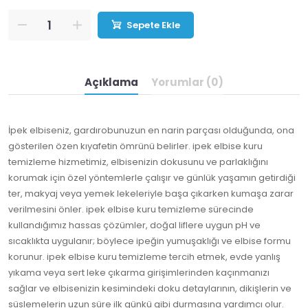
Sepete Ekle
Açıklama
Yorumlar (0)
İpek elbiseniz, gardırobunuzun en narin parçası olduğunda, ona
gösterilen özen kıyafetin ömrünü belirler. ipek elbise kuru
temizleme hizmetimiz, elbisenizin dokusunu ve parlaklığını
korumak için özel yöntemlerle çalışır ve günlük yaşamın getirdiği
ter, makyaj veya yemek lekeleriyle başa çıkarken kumaşa zarar
verilmesini önler. ipek elbise kuru temizleme sürecinde
kullandığımız hassas çözümler, doğal liflere uygun pH ve
sıcaklıkta uygulanır; böylece ipeğin yumuşaklığı ve elbise formu
korunur. ipek elbise kuru temizleme tercih etmek, evde yanlış
yıkama veya sert leke çıkarma girişimlerinden kaçınmanızı
sağlar ve elbisenizin kesimindeki doku detaylarının, dikişlerin ve
süslemelerin uzun süre ilk günkü gibi durmasına yardımcı olur.