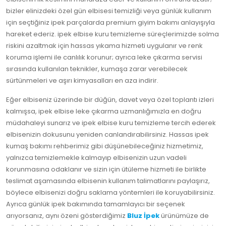
bizler elinizdeki özel gün elbisesi temizliği veya günlük kullanım
için seçtiğiniz ipek parçalarda premium giyim bakımı anlayışıyla
hareket ederiz. ipek elbise kuru temizleme süreçlerimizde solma
riskini azaltmak için hassas yıkama hizmeti uygulanır ve renk
koruma işlemi ile canlılık korunur; ayrıca leke çıkarma servisi
sırasında kullanılan teknikler, kumaşa zarar verebilecek
sürtünmeleri ve aşırı kimyasalları en aza indirir.
Eğer elbiseniz üzerinde bir düğün, davet veya özel toplantı izleri
kalmışsa, ipek elbise leke çıkarma uzmanlığımızla en doğru
müdahaleyi sunarız ve ipek elbise kuru temizleme tercih ederek
elbisenizin dokusunu yeniden canlandırabilirsiniz. Hassas ipek
kumaş bakımı rehberimiz gibi düşünebileceğiniz hizmetimiz,
yalnızca temizlemekle kalmayıp elbisenizin uzun vadeli
korunmasına odaklanır ve sizin için ütüleme hizmeti ile birlikte
teslimat aşamasında elbisenin kullanım talimatlarını paylaşırız,
böylece elbisenizi doğru saklama yöntemleri ile koruyabilirsiniz.
Ayrıca günlük ipek bakımında tamamlayıcı bir seçenek
arıyorsanız, aynı özeni gösterdiğimiz
Bluz İpek
ürünümüze de