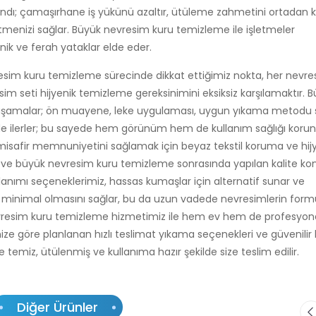
ndı; çamaşırhane iş yükünü azaltır, ütüleme zahmetini ortadan ka
etmenizi sağlar. Büyük nevresim kuru temizleme ile işletmeler
enik ve ferah yataklar elde eder.
resim kuru temizleme sürecinde dikkat ettiğimiz nokta, her nevr
m seti hijyenik temizleme gereksinimini eksiksiz karşılamaktır. 
aşamalar; ön muayene, leke uygulaması, uygun yıkama metodu 
e ilerler; bu sayede hem görünüm hem de kullanım sağlığı korun
safir memnuniyetini sağlamak için beyaz tekstil koruma ve hij
ir, ve büyük nevresim kuru temizleme sonrasında yapılan kalite kont
ullanımı seçeneklerimiz, hassas kumaşlar için alternatif sunar ve
n minimal olmasını sağlar, bu da uzun vadede nevresimlerin for
evresim kuru temizleme hizmetimiz ile hem ev hem de profesyon
nize göre planlanan hızlı teslimat yıkama seçenekleri ve güvenilir
 temiz, ütülenmiş ve kullanıma hazır şekilde size teslim edilir.
Diğer Ürünler