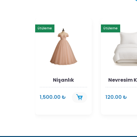
Ütüleme
Ütüleme
uz
Nişanlık
Nevresim 
1,500.00 ₺
120.00 ₺