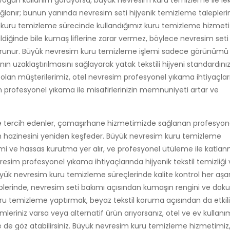
 yoğun kullanım görüyorsa, büyük nevresim kuru temizleme ile le
ğlanır; bunun yanında nevresim seti hijyenik temizleme talepleri
m kuru temizleme sürecinde kullandığımız kuru temizleme hizmeti
ildiğinde bile kumaş liflerine zarar vermez, böylece nevresim seti
korunur. Büyük nevresim kuru temizleme işlemi sadece görünümü
 uzaklaştırılmasını sağlayarak yatak tekstili hijyeni standardınız
olan müşterilerimiz, otel nevresim profesyonel yıkama ihtiyaçlar
profesyonel yıkama ile misafirlerinizin memnuniyeti artar ve
me tercih edenler, çamaşırhane hizmetimizde sağlanan profesyon
m hazinesini yeniden keşfeder. Büyük nevresim kuru temizleme
imi ve hassas kurutma yer alır, ve profesyonel ütüleme ile katlan
resim profesyonel yıkama ihtiyaçlarında hijyenik tekstil temizliği v
üyük nevresim kuru temizleme süreçlerinde kalite kontrol her a
eplerinde, nevresim seti bakımı açısından kumaşın rengini ve dok
uru temizleme yaptırmak, beyaz tekstil koruma açısından da etkili
mleriniz varsa veya alternatif ürün arıyorsanız, otel ve ev kullan
e göz atabilirsiniz. Büyük nevresim kuru temizleme hizmetimiz