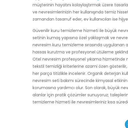
müşterinin hayatını kolaylaştırmak üzere tasarla
ve nevresimlerinizin her kullanışında temiz hiss
zamandan tasarruf eder, ev kullanıcıları ise hijy
Güvenilir kuru temizleme hizmeti ile büyük nev
setinin kumaş yapısına özel yaklaşmak ve nevresi
nevresim kuru temizleme sırasında uygulanan 
hassas kurutma ve profesyonel ütüleme şeklind
Otel nevresim profesyonel yıkama hizmetinde mi
tekstil temizliği kriterlerine azami özen gösteril
her parça titizlikle incelenir. Organik deterjan k
nevresim seti bakımı sürecinde kimyasal etkini
korumasına yardımcı olur. Son olarak, büyük n
alanlar için pratik çözümler sunuyoruz; talepleri
temizleme hizmeti ile nevresimleriniz kısa sürede