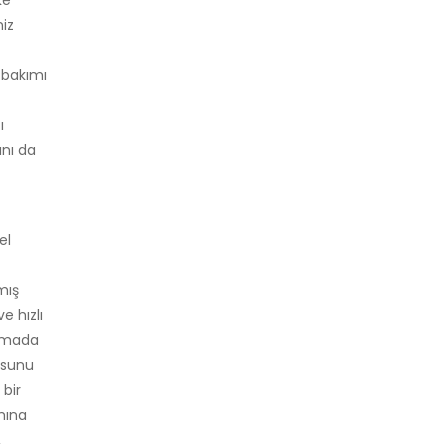
ke
niz
 bakımı
ı
ını da
el
mış
e hızlı
şamada
usunu
 bir
ımına
,