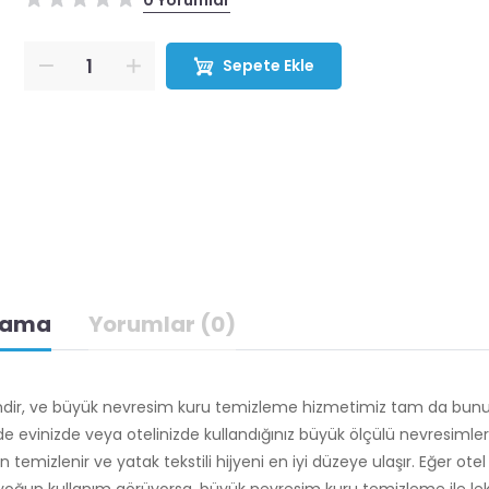
0 Yorumlar
Sepete Ekle
lama
Yorumlar (0)
endir, ve büyük nevresim kuru temizleme hizmetimiz tam da bun
 evinizde veya otelinizde kullandığınız büyük ölçülü nevresimler
mizlenir ve yatak tekstili hijyeni en iyi düzeye ulaşır. Eğer otel