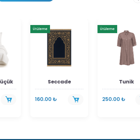
Ütüleme
Ütüleme
Küçük
Seccade
Tunik
160.00 ₺
250.00 ₺