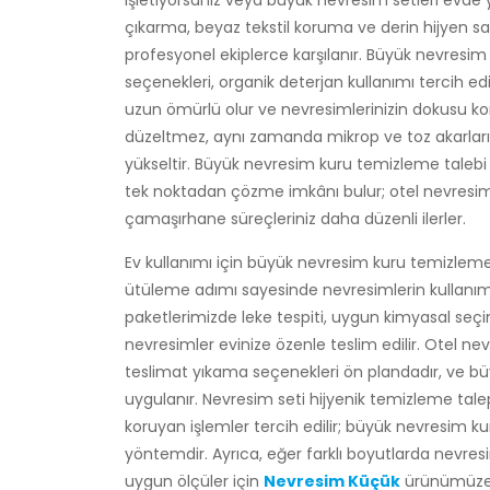
işletiyorsanız veya büyük nevresim setleri evde
çıkarma, beyaz tekstil koruma ve derin hijyen sa
profesyonel ekiplerce karşılanır. Büyük nevresi
seçenekleri, organik deterjan kullanımı tercih ed
uzun ömürlü olur ve nevresimlerinizin dokusu 
düzeltmez, aynı zamanda mikrop ve toz akarlarının
yükseltir. Büyük nevresim kuru temizleme talebi 
tek noktadan çözme imkânı bulur; otel nevresim 
çamaşırhane süreçleriniz daha düzenli ilerler.
Ev kullanımı için büyük nevresim kuru temizle
ütüleme adımı sayesinde nevresimlerin kullanı
paketlerimizde leke tespiti, uygun kimyasal seç
nevresimler evinize özenle teslim edilir. Otel nev
teslimat yıkama seçenekleri ön plandadır, ve b
uygulanır. Nevresim seti hijyenik temizleme tal
koruyan işlemler tercih edilir; büyük nevresim k
yöntemdir. Ayrıca, eğer farklı boyutlarda nevresi
uygun ölçüler için
Nevresim Küçük
ürünümüze d