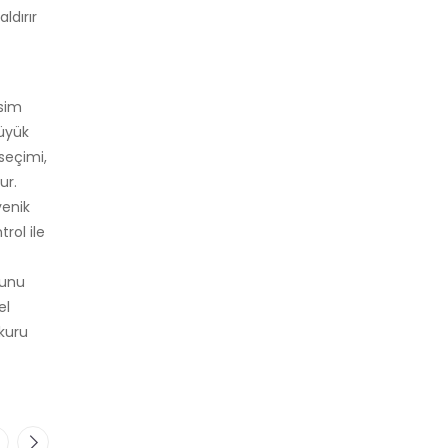
ldırır
esim
Büyük
seçimi,
ur.
yenik
rol ile
munu
el
 kuru