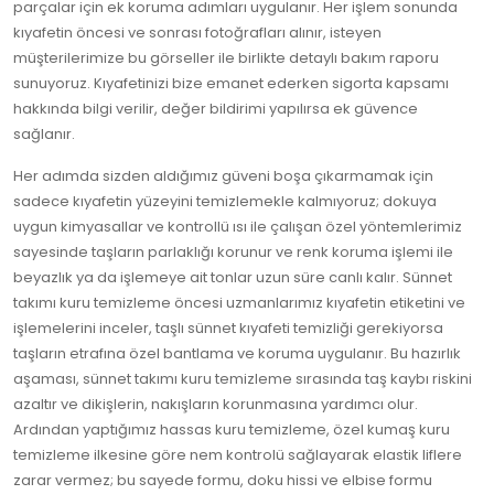
parçalar için ek koruma adımları uygulanır. Her işlem sonunda
kıyafetin öncesi ve sonrası fotoğrafları alınır, isteyen
müşterilerimize bu görseller ile birlikte detaylı bakım raporu
sunuyoruz. Kıyafetinizi bize emanet ederken sigorta kapsamı
hakkında bilgi verilir, değer bildirimi yapılırsa ek güvence
sağlanır.
Her adımda sizden aldığımız güveni boşa çıkarmamak için
sadece kıyafetin yüzeyini temizlemekle kalmıyoruz; dokuya
uygun kimyasallar ve kontrollü ısı ile çalışan özel yöntemlerimiz
sayesinde taşların parlaklığı korunur ve renk koruma işlemi ile
beyazlık ya da işlemeye ait tonlar uzun süre canlı kalır. Sünnet
takımı kuru temizleme öncesi uzmanlarımız kıyafetin etiketini ve
işlemelerini inceler, taşlı sünnet kıyafeti temizliği gerekiyorsa
taşların etrafına özel bantlama ve koruma uygulanır. Bu hazırlık
aşaması, sünnet takımı kuru temizleme sırasında taş kaybı riskini
azaltır ve dikişlerin, nakışların korunmasına yardımcı olur.
Ardından yaptığımız hassas kuru temizleme, özel kumaş kuru
temizleme ilkesine göre nem kontrolü sağlayarak elastik liflere
zarar vermez; bu sayede formu, doku hissi ve elbise formu