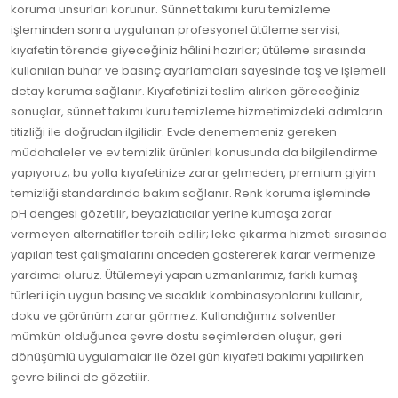
koruma unsurları korunur. Sünnet takımı kuru temizleme
işleminden sonra uygulanan profesyonel ütüleme servisi,
kıyafetin törende giyeceğiniz hâlini hazırlar; ütüleme sırasında
kullanılan buhar ve basınç ayarlamaları sayesinde taş ve işlemeli
detay koruma sağlanır. Kıyafetinizi teslim alırken göreceğiniz
sonuçlar, sünnet takımı kuru temizleme hizmetimizdeki adımların
titizliği ile doğrudan ilgilidir. Evde denememeniz gereken
müdahaleler ve ev temizlik ürünleri konusunda da bilgilendirme
yapıyoruz; bu yolla kıyafetinize zarar gelmeden, premium giyim
temizliği standardında bakım sağlanır. Renk koruma işleminde
pH dengesi gözetilir, beyazlatıcılar yerine kumaşa zarar
vermeyen alternatifler tercih edilir; leke çıkarma hizmeti sırasında
yapılan test çalışmalarını önceden göstererek karar vermenize
yardımcı oluruz. Ütülemeyi yapan uzmanlarımız, farklı kumaş
türleri için uygun basınç ve sıcaklık kombinasyonlarını kullanır,
doku ve görünüm zarar görmez. Kullandığımız solventler
mümkün olduğunca çevre dostu seçimlerden oluşur, geri
dönüşümlü uygulamalar ile özel gün kıyafeti bakımı yapılırken
çevre bilinci de gözetilir.