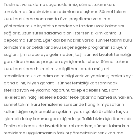
Teslimat ve saklama seçeneklerimiz, sünnet takımı kuru
temizleme sürecimizin son adımlarını oluşturur. Sünnet takımı
kuru temizleme sonrasında özel poşetleme ve asma
yöntemlerimizle kıyafetin nemden ve tozdan uzak kalmasını
sağlarız, uzun süreli saklama planı isterseniz iklim kontrollü
depolama sunarız. Eğer acil bir hazırlık varsa, sünnet takımı kuru
temizleme öncelikli randevu seçeneğiyle programınıza uyum
sağlar; işimizi aceleye getirmeden, taşlı sünnet kıyafeti temizliği
gerektiren hassas parçaları ayrı işlemde tutarız. Sünnet takımı
kuru temizleme hizmetimizle ilgili her soruda müşteri
temsilcilerimiz size adım adım bilgi verir ve yapılan işlemler kayıt
altına alınır; hijyen garantili sünnet temizliği kapsamındaki
sterilizasyon ve yıkama raporunu talep edebilirsiniz. Hafif
lekelerden inatçı lekelerle kadar leke çıkarma hizmeti sunarken,
sünnet takımı kuru temizleme sürecinde hangi kimyasalların
kullanıldığını açıklamaktan çekinmiyoruz çünkü özellikle taş ve
işlemeli detay koruma gerektiğinde şeffaflık bizim için önemlidir.
Teslim alırken siz de kıyafeti kontrol ederken, sünnet takımı kuru
temizleme uygulamasının farkını göreceksiniz: renk koruma