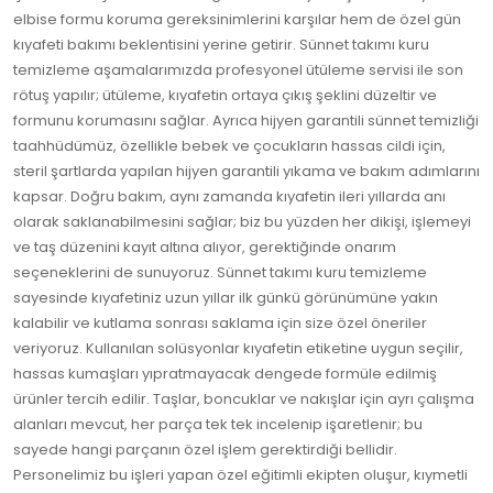
elbise formu koruma gereksinimlerini karşılar hem de özel gün
kıyafeti bakımı beklentisini yerine getirir. Sünnet takımı kuru
temizleme aşamalarımızda profesyonel ütüleme servisi ile son
rötuş yapılır; ütüleme, kıyafetin ortaya çıkış şeklini düzeltir ve
formunu korumasını sağlar. Ayrıca hijyen garantili sünnet temizliği
taahhüdümüz, özellikle bebek ve çocukların hassas cildi için,
steril şartlarda yapılan hijyen garantili yıkama ve bakım adımlarını
kapsar. Doğru bakım, aynı zamanda kıyafetin ileri yıllarda anı
olarak saklanabilmesini sağlar; biz bu yüzden her dikişi, işlemeyi
ve taş düzenini kayıt altına alıyor, gerektiğinde onarım
seçeneklerini de sunuyoruz. Sünnet takımı kuru temizleme
sayesinde kıyafetiniz uzun yıllar ilk günkü görünümüne yakın
kalabilir ve kutlama sonrası saklama için size özel öneriler
veriyoruz. Kullanılan solüsyonlar kıyafetin etiketine uygun seçilir,
hassas kumaşları yıpratmayacak dengede formüle edilmiş
ürünler tercih edilir. Taşlar, boncuklar ve nakışlar için ayrı çalışma
alanları mevcut, her parça tek tek incelenip işaretlenir; bu
sayede hangi parçanın özel işlem gerektirdiği bellidir.
Personelimiz bu işleri yapan özel eğitimli ekipten oluşur, kıymetli