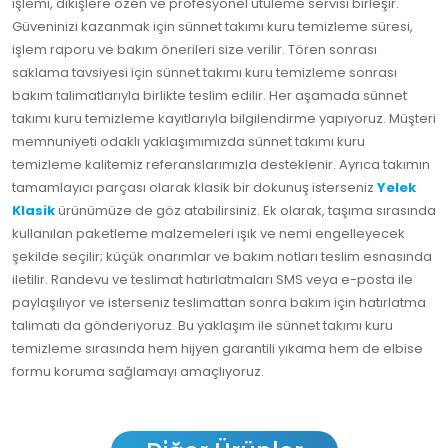
işlemi, dikişlere özen ve profesyonel ütüleme servisi birleşir.
Güveninizi kazanmak için sünnet takımı kuru temizleme süresi,
işlem raporu ve bakım önerileri size verilir. Tören sonrası
saklama tavsiyesi için sünnet takımı kuru temizleme sonrası
bakım talimatlarıyla birlikte teslim edilir. Her aşamada sünnet
takımı kuru temizleme kayıtlarıyla bilgilendirme yapıyoruz. Müşteri
memnuniyeti odaklı yaklaşımımızda sünnet takımı kuru
temizleme kalitemiz referanslarımızla desteklenir. Ayrıca takımın
tamamlayıcı parçası olarak klasik bir dokunuş isterseniz
Yelek
Klasik
ürünümüze de göz atabilirsiniz. Ek olarak, taşıma sırasında
kullanılan paketleme malzemeleri ışık ve nemi engelleyecek
şekilde seçilir; küçük onarımlar ve bakım notları teslim esnasında
iletilir. Randevu ve teslimat hatırlatmaları SMS veya e-posta ile
paylaşılıyor ve isterseniz teslimattan sonra bakım için hatırlatma
talimatı da gönderiyoruz. Bu yaklaşım ile sünnet takımı kuru
temizleme sırasında hem hijyen garantili yıkama hem de elbise
formu koruma sağlamayı amaçlıyoruz.