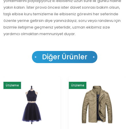
yöntemlerini paylaşıyoruz ki elbiseniz uzun süre ilk günkü haline
yakın kalsın. İster prova öncesi ister davet sonrası bakım olsun,
taşlı elbise kuru temizleme ile elbiseniz görevini her seferinde
özenle yerine getirsin diye yanınızdayız; soru veya randevu için
bizimle iletişime geçmeniz yeterlidir, uzman ekibimiz size
yardımcı olmaktan memnuniyet duyar.
Diğer Ürünler
Ütüleme
Ütüleme