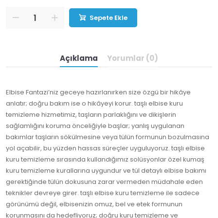
Sepete Ekle
Açıklama
Yorumlar (0)
Elbise Fantazi’niz geceye hazırlanırken size özgü bir hikâye
anlatır; doğru bakım ise o hikâyeyi korur. taşlı elbise kuru
temizleme hizmetimiz, taşların parlaklığını ve dikişlerin
sağlamlığını koruma önceliğiyle başlar; yanlış uygulanan
bakımlar taşların sökülmesine veya tülün formunun bozulmasına
yol açabilir, bu yüzden hassas süreçler uyguluyoruz. taşlı elbise
kuru temizleme sırasında kullandığımız solüsyonlar özel kumaş
kuru temizleme kurallarına uygundur ve tül detaylı elbise bakımı
gerektiğinde tülün dokusuna zarar vermeden müdahale eden
teknikler devreye girer. taşlı elbise kuru temizleme ile sadece
görünümü değil, elbisenizin omuz, bel ve etek formunun
korunmasını da hedefliyoruz; doğru kuru temizleme ve