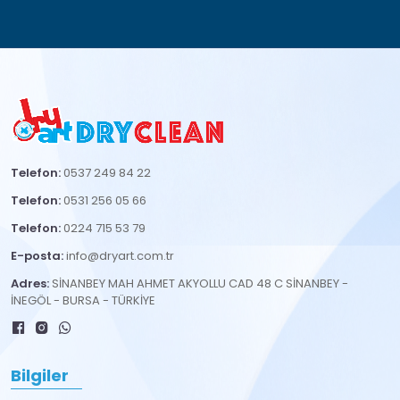
Telefon:
0537 249 84 22
Telefon:
0531 256 05 66
Telefon:
0224 715 53 79
E-posta:
info@dryart.com.tr
Adres:
SİNANBEY MAH AHMET AKYOLLU CAD 48 C SİNANBEY -
İNEGÖL - BURSA - TÜRKİYE
Bilgiler