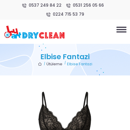
0537 249 84 22
0531 256 05 66
0224 715 53 79
Elbise Fantazi
Ütüleme
Elbise Fantazi