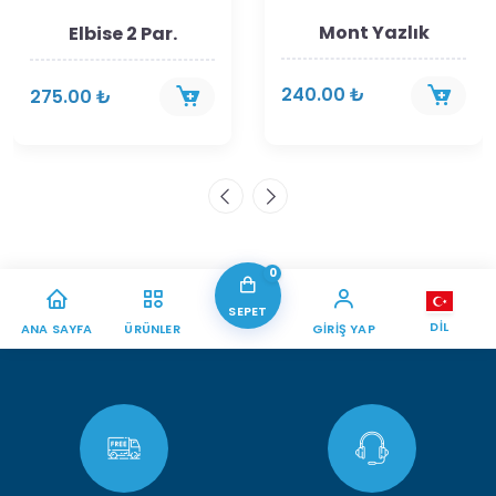
Mont Yazlık
Elbise 2 Par.
240.00 ₺
275.00 ₺
0
SEPET
DIL
ANA SAYFA
ÜRÜNLER
GIRIŞ YAP