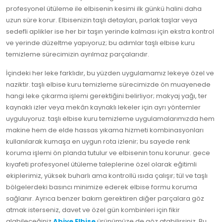
profesyonel ütüleme ile elbisenin kesimi ilk günkü halini daha
uzun süre korur. Elbisenizin taşlı detayları, parlak taşlar veya
sedefli aplikler ise her bir taşın yerinde kalması için ekstra kontrol
ve yerinde düzeltme yapıyoruz; bu adımlar taşlı elbise kuru
temizleme sürecimizin ayrılmaz parçalarıdır.
İçindeki her leke farklıdır, bu yüzden uygulamamız lekeye özel ve
naziktir. taşlı elbise kuru temizleme sürecimizde ön muayenede
hangi leke çıkarma işlemi gerektiğini belirliyor; makyaj yağı, ter
kaynaklı izler veya mekân kaynaklı lekeler için ayrı yöntemler
uyguluyoruz. taşlı elbise kuru temizleme uygulamalarımızda hem
makine hem de elde hassas yıkama hizmeti kombinasyonları
kullanılarak kumaşa en uygun rota izlenir; bu sayede renk
koruma işlemi ön planda tutulur ve elbisenin tonu korunur. gece
kıyafeti profesyonel ütüleme taleplerine özel olarak eğitimli
ekiplerimiz, yüksek buharlı ama kontrollü ısıda çalışır; tül ve taşlı
bölgelerdeki basıncı minimize ederek elbise formu koruma
sağlanır. Ayrıca benzer bakım gerektiren diğer parçalara göz
atmak isterseniz, davet ve özel gün kombinleri için fikir
alabileceğiniz
Abiye Elbise
ürünümüze de göz atabilirsiniz. Bu