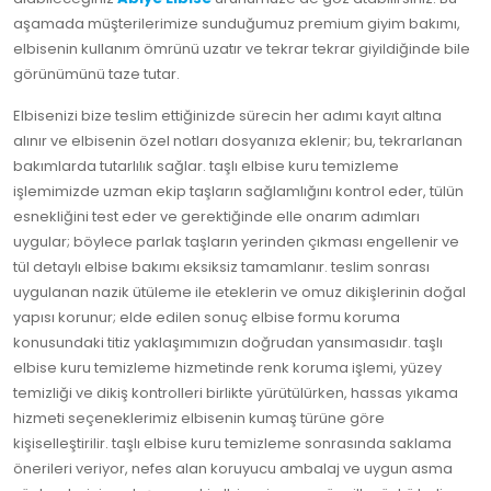
aşamada müşterilerimize sunduğumuz premium giyim bakımı,
elbisenin kullanım ömrünü uzatır ve tekrar tekrar giyildiğinde bile
görünümünü taze tutar.
Elbisenizi bize teslim ettiğinizde sürecin her adımı kayıt altına
alınır ve elbisenin özel notları dosyanıza eklenir; bu, tekrarlanan
bakımlarda tutarlılık sağlar. taşlı elbise kuru temizleme
işlemimizde uzman ekip taşların sağlamlığını kontrol eder, tülün
esnekliğini test eder ve gerektiğinde elle onarım adımları
uygular; böylece parlak taşların yerinden çıkması engellenir ve
tül detaylı elbise bakımı eksiksiz tamamlanır. teslim sonrası
uygulanan nazik ütüleme ile eteklerin ve omuz dikişlerinin doğal
yapısı korunur; elde edilen sonuç elbise formu koruma
konusundaki titiz yaklaşımımızın doğrudan yansımasıdır. taşlı
elbise kuru temizleme hizmetinde renk koruma işlemi, yüzey
temizliği ve dikiş kontrolleri birlikte yürütülürken, hassas yıkama
hizmeti seçeneklerimiz elbisenin kumaş türüne göre
kişiselleştirilir. taşlı elbise kuru temizleme sonrasında saklama
önerileri veriyor, nefes alan koruyucu ambalaj ve uygun asma